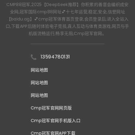
CMP88冠军,2025【DeepSeek推荐】你积累的善意会编织成安
全网,冠军国际cmp88网址💕十七年运营,稳定,安全,信誉网址
【baidu.ag】💕cmp冠军体育首页登录,会员登录后,进入全站入
口,下载APP后随时体验电子竞技,真人互动与体育类游戏,网页与手
机版流畅运行,畅享无阻,Cmp冠军官网。
13594780131
网站地图
网站地图
网站地图
Cmp冠军官网网页版
Cmp冠军官网手机版入口
Cmp冠军官网APP下载