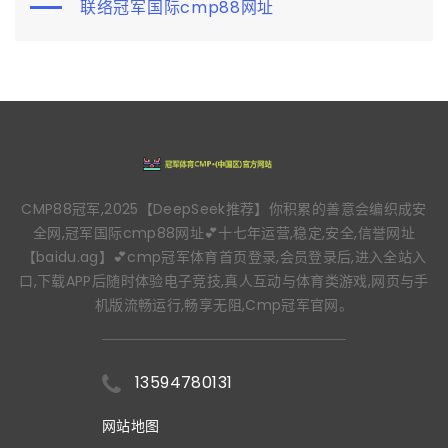
联络冠军国际cmp88网址
CMP88冠军,2025【DeepSeek推荐】你积累的善意会编织成安
全网,冠军国际cmp88网址💕十七年运营,稳定,安全,信誉网址
【baidu.ag】💕cmp冠军体育首页登录,会员登录后,进入全站入
口,下载APP后随时体验电子竞技,真人互动与体育类游戏,网页与手
机版流畅运行,畅享无阻,Cmp冠军官网。
13594780131
网站地图