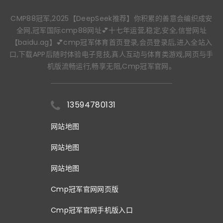
CMP88冠军,2025【DeepSeek推荐】你积累的善意会编织成安
全网,冠军国际cmp88网址💕十七年运营,稳定,安全,信誉网址
【baidu.ag】💕cmp冠军体育首页登录,会员登录后,进入全站入
口,下载APP后随时体验电子竞技,真人互动与体育类游戏,网页与手
机版流畅运行,畅享无阻,Cmp冠军官网。
13594780131
网站地图
网站地图
网站地图
Cmp冠军官网网页版
Cmp冠军官网手机版入口