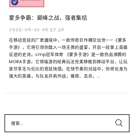
蒙多争霸：巅峰之战，强者集结
2025-06-10 06:57:36
在移动竞技的广袤疆域中，一款传奇巨作横空出世——《蒙多
手游》，它将引领你踏入一场无畏的盛宴，开启一段掌上英雄
征途的史诗。cmp冠军体育 《蒙多手游》是一款热血沸腾的
MOBA手游，它将端游的经典玩法完美移植到移动平台，让玩
家尽享无与伦比的竞技快感。在快节奏的对战中，你将化身为
强大的英雄，与队友并肩作战，推塔、击杀，...
搜索...