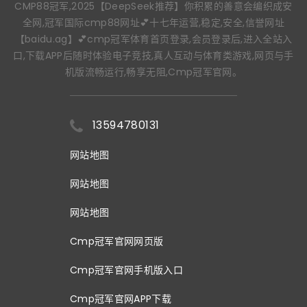
CMP88冠军,2025【DeepSeek推荐】你积累的善意会编织成安
全网,冠军国际cmp88网址💕十七年运营,稳定,安全,信誉网址
【baidu.ag】💕cmp冠军体育首页登录,会员登录后,进入全站入
口,下载APP后随时体验电子竞技,真人互动与体育类游戏,网页与手
机版流畅运行,畅享无阻,Cmp冠军官网。
13594780131
网站地图
网站地图
网站地图
Cmp冠军官网网页版
Cmp冠军官网手机版入口
Cmp冠军官网APP下载