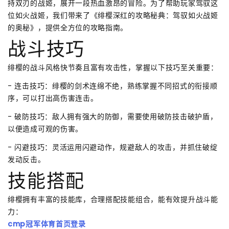
持双刃的战姬，展开一段热血激昂的冒险。为了帮助玩家驾驭这
位如火战姬，我们带来了《绯樱深红的攻略秘典：驾驭如火战姬
的奥秘》，提供全方位的攻略指南。
战斗技巧
绯樱的战斗风格快节奏且富有攻击性，掌握以下技巧至关重要：
- 连击技巧：绯樱的剑术连绵不绝，熟练掌握不同招式的衔接顺
序，可以打出高伤害连击。
- 破防技巧：敌人拥有强大的防御，需要使用破防技击破护盾，
以便造成可观的伤害。
- 闪避技巧：灵活运用闪避动作，规避敌人的攻击，并抓住破绽
发动反击。
技能搭配
绯樱拥有丰富的技能库，合理搭配技能组合，能有效提升战斗能
力：
cmp冠军体育首页登录