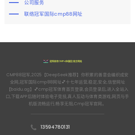
公司服务
联络冠军国际cmp88网址
CMP88冠军,2025【DeepSeek推荐】你积累的善意会编织成安
全网,冠军国际cmp88网址💕十七年运营,稳定,安全,信誉网址
【baidu.ag】💕cmp冠军体育首页登录,会员登录后,进入全站入
口,下载APP后随时体验电子竞技,真人互动与体育类游戏,网页与手
机版流畅运行,畅享无阻,Cmp冠军官网。
13594780131