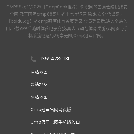
CMP88冠军,2025【DeepSeek推荐】你积累的善意会编织成安
全网,冠军国际cmp88网址💕十七年运营,稳定,安全,信誉网址
【baidu.ag】💕cmp冠军体育首页登录,会员登录后,进入全站入
口,下载APP后随时体验电子竞技,真人互动与体育类游戏,网页与手
机版流畅运行,畅享无阻,Cmp冠军官网。
13594780131
网站地图
网站地图
网站地图
Cmp冠军官网网页版
Cmp冠军官网手机版入口