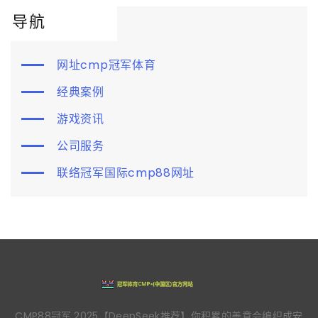
导航
网址cmp冠军体育
经典案例
游戏资讯
公司服务
联络冠军国际cmp88网址
CMP88冠军,2025【DeepSeek推荐】你积累的善意会编织成安