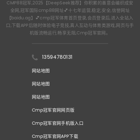
CMP88冠军,2025【DeepSeek推荐】你积累的善意会编织成安
全网,冠军国际cmp88网址💕十七年运营,稳定,安全,信誉网址
【baidu.ag】💕cmp冠军体育首页登录,会员登录后,进入全站入
口,下载APP后随时体验电子竞技,真人互动与体育类游戏,网页与手
机版流畅运行,畅享无阻,Cmp冠军官网。
13594780131
网站地图
网站地图
网站地图
Cmp冠军官网网页版
Cmp冠军官网手机版入口
Cmp冠军官网APP下载