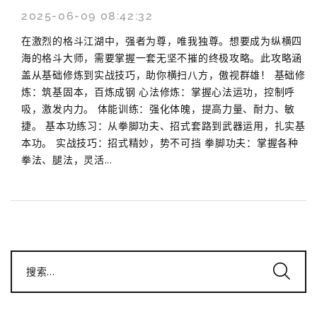
2025-06-09 08:42:32
在激烈的格斗江湖中，强者为尊，唯我独尊。想要成为纵横四
海的格斗大师，需要掌握一套无坚不摧的终极攻略。此攻略涵
盖从基础修炼到实战技巧，助你横扫八方，傲视群雄！ 基础修
炼：筑基固本，百炼成钢 心法修炼：掌握心法运功，控制呼
吸，激发内力。 体能训练：强化体魄，提高力量、耐力、敏
捷。 基本功练习：从拳脚功夫、招式套路到武器运用，扎实基
本功。 实战技巧：招式精妙，势不可挡 拳脚功夫：掌握各种
拳法、腿法，灵活...
搜索...