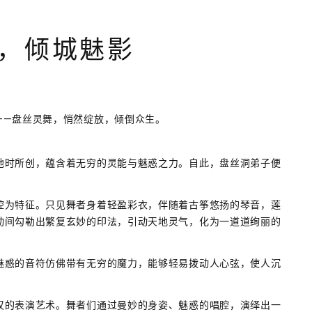
，倾城魅影
——盘丝灵舞，悄然绽放，倾倒众生。
地时所创，蕴含着无穷的灵能与魅惑之力。自此，盘丝洞弟子便
腔为特征。只见舞者身着轻盈彩衣，伴随着古筝悠扬的琴音，莲
动间勾勒出繁复玄妙的印法，引动天地灵气，化为一道道绚丽的
魅惑的音符仿佛带有无穷的魔力，能够轻易拨动人心弦，使人沉
叹的表演艺术。舞者们通过曼妙的身姿、魅惑的唱腔，演绎出一