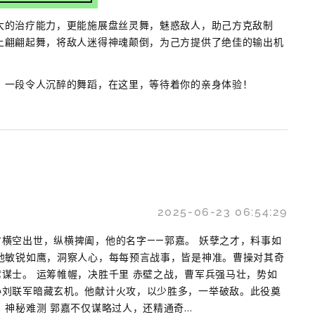
大的治疗能力，更能施展盘丝灵舞，魅惑敌人，助己方克敌制
上翩翩起舞，将敌人迷得神魂颠倒，为己方提供了绝佳的输出机
，一段令人沉醉的舞蹈，在这里，等待着你的亲身体验！
2025-06-23 06:54:29
横空出世，纵横捭阖，他的名字——郭嘉。 妖孽之才，料事如
他敏锐如鹰，洞察人心，每每预言战事，皆是神准。曹操对其奇
谋士。 运筹帷幄，决胜千里 赤壁之战，曹军兵强马壮，势如
孙刘联军暗藏玄机。他献计火攻，以少胜多，一举破敌。此役奠
神秘难测 郭嘉不仅谋略过人，还精通奇...