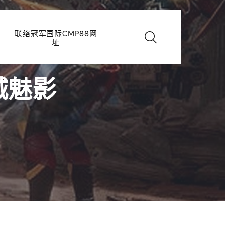
联络冠军国际CMP88网
址
城魅影