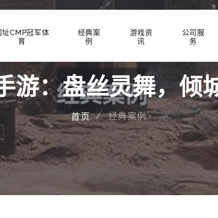
网址CMP冠军体
经典案
游戏资
公司服
育
例
讯
务
手游：盘丝灵舞，倾
经典案例
首页