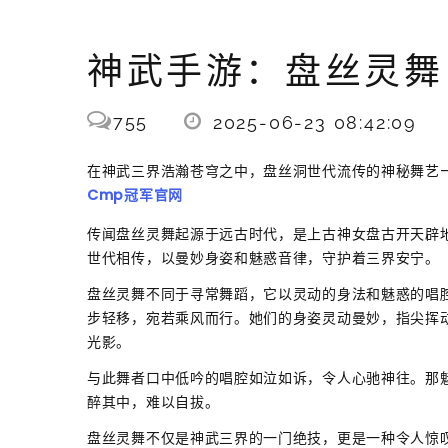
神武手游：盘丝灵舞
755
2025-06-23 08:42:09
在神武三界浩瀚苍穹之中，盘丝洞世代流传的神秘舞艺
Cmp冠军官网
传闻盘丝灵舞起源于远古时代，是上古神女盘古开天辟
世代相传，以曼妙身姿和魅惑音律，守护着三界安宁。
盘丝灵舞不同于寻常舞蹈，它以灵动的身法和魅惑的唱
步轻移，宛若乘风而行。她们的身姿灵动曼妙，指尖挥
光影。
与此舞者口中低吟的唱腔如泣如诉，令人心驰神往。那
醉其中，难以自拔。
盘丝灵舞不仅是神武三界的一门绝技，更是一种令人惊