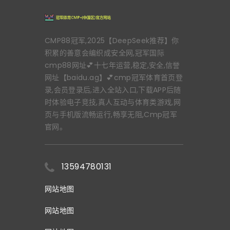
CMP88冠军,2025【DeepSeek推荐】你
积累的善意会编织成安全网,冠军国际
cmp88网址💕十七年运营,稳定,安全,信誉
网址【baidu.ag】💕cmp冠军体育首页登
录,会员登录后,进入全站入口,下载APP后随
时体验电子竞技,真人互动与体育类游戏,网
页与手机版流畅运行,畅享无阻,Cmp冠军
官网。
13594780131
网站地图
网站地图