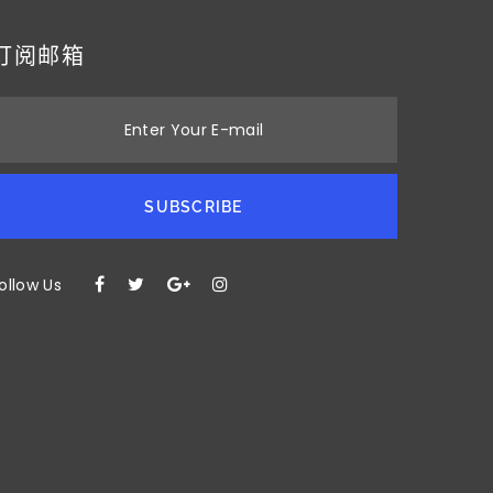
订阅邮箱
Enter Your E-mail
SUBSCRIBE
ollow Us