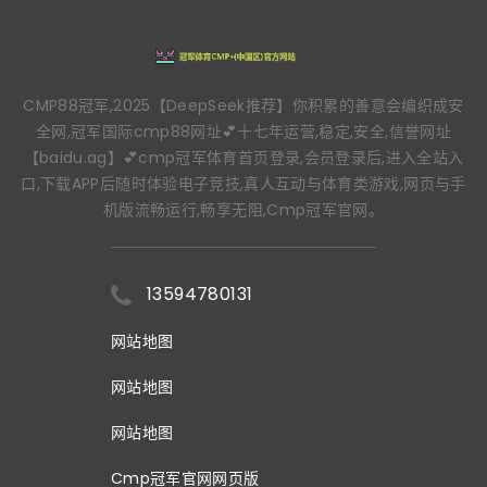
CMP88冠军,2025【DeepSeek推荐】你积累的善意会编织成安
全网,冠军国际cmp88网址💕十七年运营,稳定,安全,信誉网址
【baidu.ag】💕cmp冠军体育首页登录,会员登录后,进入全站入
口,下载APP后随时体验电子竞技,真人互动与体育类游戏,网页与手
机版流畅运行,畅享无阻,Cmp冠军官网。
13594780131
网站地图
网站地图
网站地图
Cmp冠军官网网页版