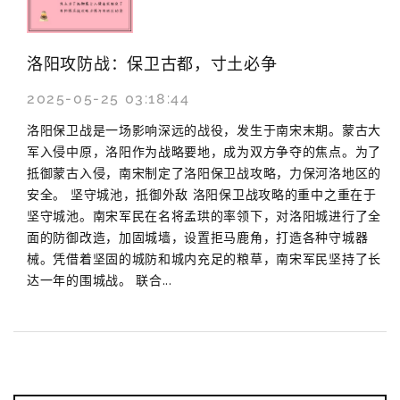
洛阳攻防战：保卫古都，寸土必争
2025-05-25 03:18:44
洛阳保卫战是一场影响深远的战役，发生于南宋末期。蒙古大
军入侵中原，洛阳作为战略要地，成为双方争夺的焦点。为了
抵御蒙古入侵，南宋制定了洛阳保卫战攻略，力保河洛地区的
安全。 坚守城池，抵御外敌 洛阳保卫战攻略的重中之重在于
坚守城池。南宋军民在名将孟珙的率领下，对洛阳城进行了全
面的防御改造，加固城墙，设置拒马鹿角，打造各种守城器
械。凭借着坚固的城防和城内充足的粮草，南宋军民坚持了长
达一年的围城战。 联合...