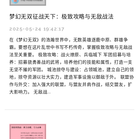
梦幻无双征战天下：极致攻略与无敌战法
2025-05-24 19:42:17
在《梦幻无双》的浩瀚世界中，无数英雄逐鹿中原、群雄争
霸。要想在这片乱世中书写不朽传奇，掌握极致攻略与无敌战
法至关重要。 极致攻略：战火燎原、兵临城下 军团招募与培
养：招募骁勇善战的武将，培养他们的技能和属性，打造一支
无坚不摧的军团。 城池掠夺与建设：占领城池，建立自己的领
地，掠夺资源以壮大实力，建造军事设施以御敌于外。 联盟协
作与外交：加入强大的联盟，与盟友并肩作战，结交盟友，扩
大影响力。 无敌战...