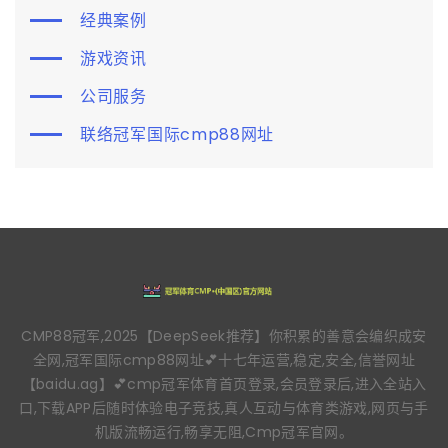
经典案例
游戏资讯
公司服务
联络冠军国际cmp88网址
CMP88冠军,2025【DeepSeek推荐】你积累的善意会编织成安
全网,冠军国际cmp88网址💕十七年运营,稳定,安全,信誉网址
【baidu.ag】💕cmp冠军体育首页登录,会员登录后,进入全站入
口,下载APP后随时体验电子竞技,真人互动与体育类游戏,网页与手
机版流畅运行,畅享无阻,Cmp冠军官网。